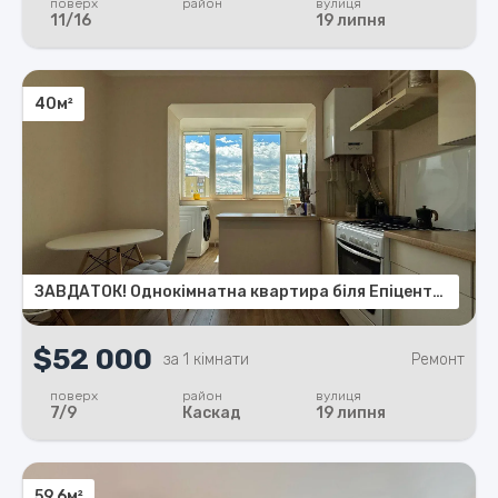
поверх
район
вулиця
11/16
19 липня
40м²
ЗАВДАТОК! Однокімнатна квартира біля Епіцентру з чудовим видом у двір будинку
$52 000
за 1 кімнати
Ремонт
поверх
район
вулиця
7/9
Каскад
19 липня
59.6м²