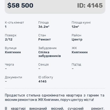
$58 500
ID: 4145
К-сть кімнат
Площа
Площа кухні
1
36.2м²
12м²
Поверх
Стан
Район
2/12
Ремонт
Центр
Вулиця
Забудовник
ЖК
Княгинин
Спілка
Княгинин
забудовників
Черга
Секція
Під'їзд
–
–
–
Документи
ID обʼєкту
–
4145
Продається стильна однокімнатна квартира з гарним та 
якісним ремонтом в ЖК Княгинин, поруч центру міста!

В квартирі виконаний якісний, сучасний  ремонт. 