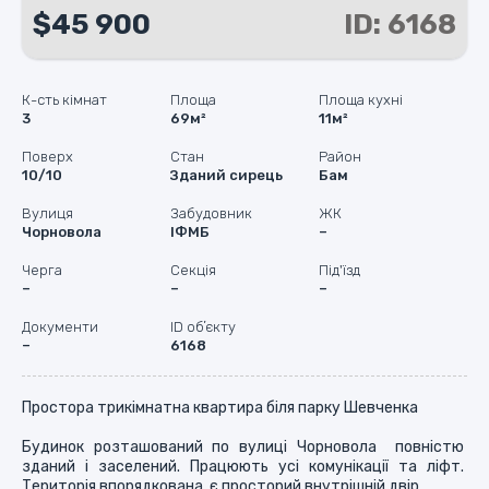
$45 900
ID: 6168
К-сть кімнат
Площа
Площа кухні
3
69м²
11м²
Поверх
Стан
Район
10/10
Зданий сирець
Бам
Вулиця
Забудовник
ЖК
Чорновола
ІФМБ
–
Черга
Секція
Під'їзд
–
–
–
Документи
ID обʼєкту
–
6168
Простора трикімнатна квартира біля парку Шевченка

Будинок розташований по вулиці Чорновола  повністю 
зданий і заселений. Працюють усі комунікації та ліфт. 
Територія впорядкована, є просторий внутрішній двір.
