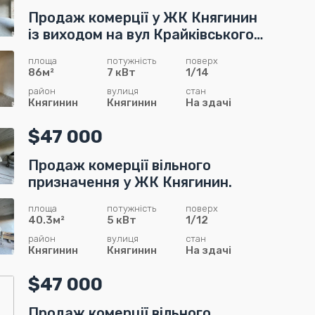
Продаж комерції у ЖК Княгинин
із виходом на вул Крайківського!
Фасадна, перший поверх
площа
потужність
поверх
86м²
7 кВт
1/14
район
вулиця
стан
Княгинин
Княгинин
На здачі
$47 000
Продаж комерції вільного
призначення у ЖК Княгинин.
площа
потужність
поверх
40.3м²
5 кВт
1/12
район
вулиця
стан
Княгинин
Княгинин
На здачі
$47 000
Продаж комерції вільного