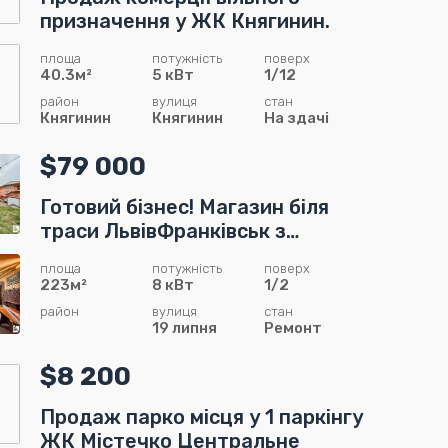
призначення у ЖК Княгинин.
площа
потужність
поверх
40.3м²
5 кВт
1/12
район
вулиця
стан
Княгинин
Княгинин
На здачі
$79 000
Готовий бізнес! Магазин біля
траси ЛьвівФранківськ з
орендарями
площа
потужність
поверх
223м²
8 кВт
1/2
район
вулиця
стан
19 липня
Ремонт
$8 200
Продаж парко місця у 1 паркінгу
ЖК Містечко Центральне