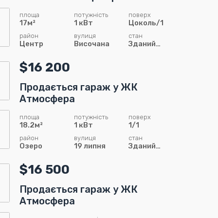
площа
потужність
поверх
17м²
1 кВт
Цоколь/1
район
вулиця
стан
Центр
Височана
Зданий
сирець
$16 200
Продається гараж у ЖК
Атмосфера
площа
потужність
поверх
18.2м²
1 кВт
1/1
район
вулиця
стан
Озеро
19 липня
Зданий
сирець
$16 500
Продається гараж у ЖК
Атмосфера