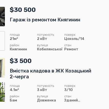
сирець
$30 500
Гараж із ремонтом Княгинин
площа
потужність
поверх
21м²
2 кВт
Цоколь/14
район
вулиця
стан
Княгинин
Кобилянської
Ремонт
$3 500
Вмістка кладова в ЖК Козацький
2-черга
площа
потужність
поверх
4.1м²
3 кВт
3/10
район
вулиця
стан
Бам
Довженка
Зданий
сирець