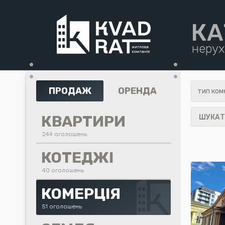
КА
нерух
•
•
•
•
ПРОДАЖ
ОРЕНДА
КВАРТИРИ
ШУКАТ
244 оголошень
КОТЕДЖІ
40 оголошень
КОМЕРЦІЯ
51 оголошень