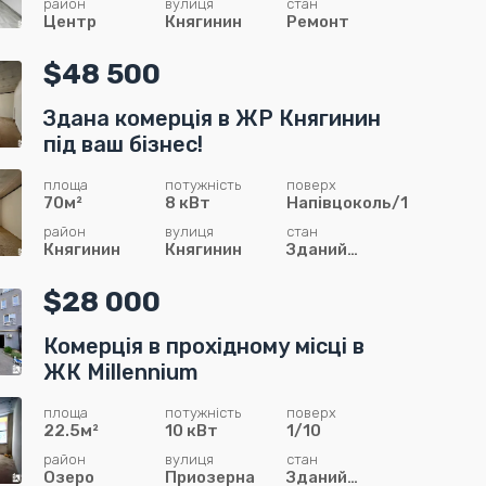
район
вулиця
стан
Центр
Княгинин
Ремонт
$48 500
Здана комерція в ЖР Княгинин
під ваш бізнес!
площа
потужність
поверх
70м²
8 кВт
Напівцоколь/13
район
вулиця
стан
Княгинин
Княгинин
Зданий
сирець
$28 000
Комерція в прохідному місці в
ЖК Millennium
площа
потужність
поверх
22.5м²
10 кВт
1/10
район
вулиця
стан
Озеро
Приозерна
Зданий