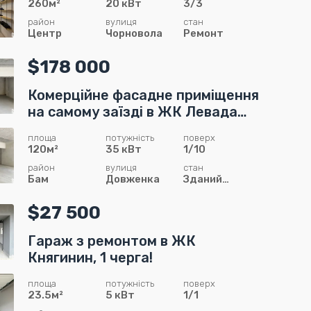
260м²
20 кВт
3/3
район
вулиця
стан
Центр
Чорновола
Ремонт
$178 000
Комерційне фасадне приміщення
на самому заїзді в ЖК Левада
Затишна
площа
потужність
поверх
120м²
35 кВт
1/10
район
вулиця
стан
Бам
Довженка
Зданий
сирець
$27 500
Гараж з ремонтом в ЖК
Княгинин, 1 черга!
площа
потужність
поверх
23.5м²
5 кВт
1/1