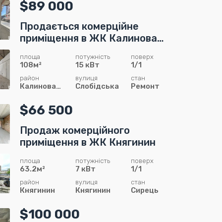
$89 000
Продається комерційне
приміщення в ЖК Калинова
Слобода !
площа
потужність
поверх
108м²
15 кВт
1/1
район
вулиця
стан
Калинова
Слобідська
Ремонт
Слобода
$66 500
Продаж комерційного
приміщення в ЖК Княгинин
площа
потужність
поверх
63.2м²
7 кВт
1/1
район
вулиця
стан
Княгинин
Княгинин
Сирець
$100 000