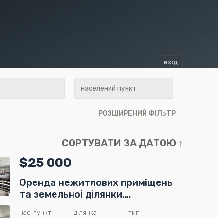
вхід
РОЗШИРЕНИЙ ФІЛЬТР
$25 000
Оренда нежитлових приміщень
та земельноі ділянки.
С.Драгомирчани
нас. пункт
ділянка
тип