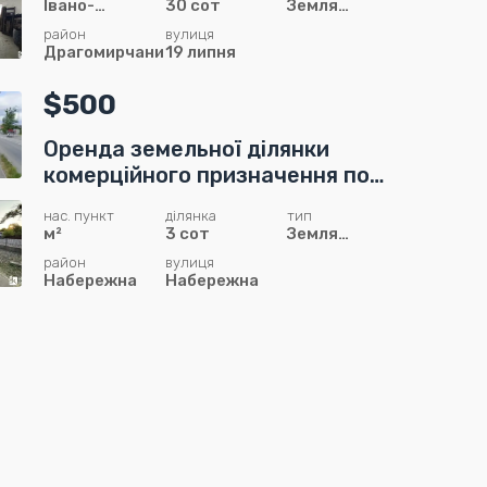
Івано-
30 сот
Земля
Франківськм²
комерційного
район
вулиця
призначення
Драгомирчани
19 липня
$500
Оренда земельної ділянки
комерційного призначення по
Набережній.
нас. пункт
ділянка
тип
м²
3 сот
Земля
комерційного
район
вулиця
призначення
Набережна
Набережна