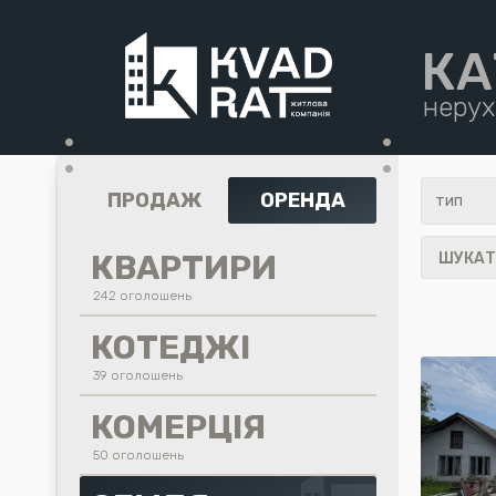
КА
нерух
•
•
•
•
ПРОДАЖ
ОРЕНДА
КВАРТИРИ
ШУКАТ
242 оголошень
КОТЕДЖІ
39 оголошень
КОМЕРЦІЯ
50 оголошень